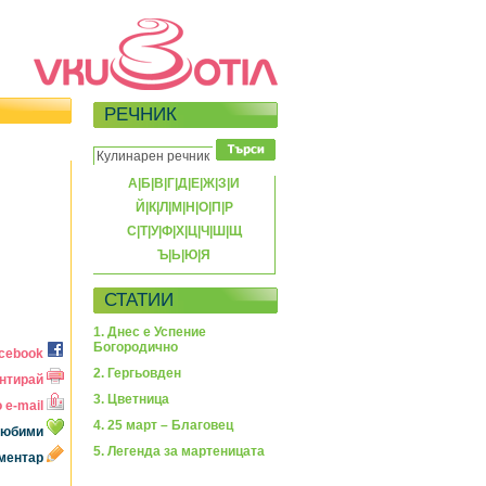
РЕЧНИК
А
|
Б
|
В
|
Г
|
Д
|
Е
|
Ж
|
З
|
И
Й
|
К
|
Л
|
М
|
Н
|
О
|
П
|
Р
С
|
Т
|
У
|
Ф
|
Х
|
Ц
|
Ч
|
Ш
|
Щ
Ъ
|
Ь
|
Ю
|
Я
СТАТИИ
1. Днес е Успение
Богородично
acebook
2. Гергьовден
нтирай
3. Цветница
 e-mail
4. 25 март – Благовец
 любими
5. Легенда за мартеницата
оментар