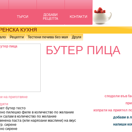
ЕНСКА КУХНЯ
ало
Рецепти
Тестени печива без мая
Други
БУТЕР ПИЦА
сподели във f
и на приготвяне
при
дукти
кет бутер тесто
изпрати на приятел по
но пилешко филе в количество по желание
н салам в количество по желание
добави в
инена паста (или нарязани маслини) на вкус
напиши к
гр. сирене
ено сирене