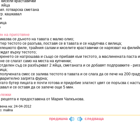
. кисели краставички
. яйца
мл. готварска сметана
гр. кашкавал
н
рица
о
н на приготвяне
амазва се дъното на тавата с малко олио;
утер тестото се разгъва, поставя се в тавата и се надупчва с вилица;
илешкото филе, трайния салам и киселите краставички се нарязват на филийк
ждат върху тестото;
иренето се натрошава и също се прибавя към тестото, а маслинената паста 
не се слагат само на места на купчинки;
 отделен съд се разбъркват 2 яйца, сметаната и се добавят подправките - риг
ица;
 получената смес се залива тестото в тавата и се слага да се пече на 200 град
варително загрята фурна;
огато бутер пицата е почти готова и придобие златист цвят се поръсва с наст
авал и се оставя да се запече още 5 мин.
ележки
 рецепта е предоставена от Мария Чапкънова.
вена на: 24-04-2012
: malina
предишна
следваща