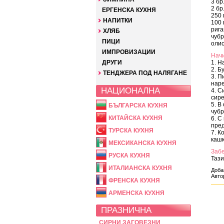
3 бр
2 бр
ЕРГЕНСКА КУХНЯ
250 
НАПИТКИ
100 
рига
ХЛЯБ
чуб
ПИЦИ
оли
ИМПРОВИЗАЦИИ
Начи
ДРУГИ
1. Н
2. Б
ТЕНДЖЕРА ПОД НАЛЯГАНЕ
3. П
наре
НАЦИОНАЛНА
4. С
сире
5. В
БЪЛГАРСКА КУХНЯ
чубр
КИТАЙСКА КУХНЯ
6. С
пред
ТУРСКА КУХНЯ
7. К
кашк
МЕКСИКАНСКА КУХНЯ
Заб
РУСКА КУХНЯ
Тази
ИТАЛИАНСКА КУХНЯ
Доба
Автор
ФРЕНСКА КУХНЯ
АРМЕНСКА КУХНЯ
ПРАЗНИЧНА
СИРНИ ЗАГОВЕЗНИ