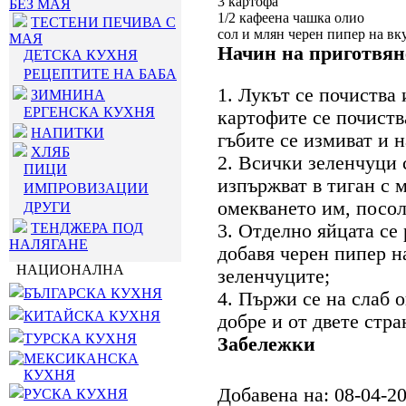
3 картофа
БЕЗ МАЯ
1/2 кафеена чашка олио
ТЕСТЕНИ ПЕЧИВА С
сол и млян черен пипер на вк
МАЯ
Начин на приготвян
ДЕТСКА КУХНЯ
РЕЦЕПТИТЕ НА БАБА
1. Лукът се почиства
ЗИМНИНА
ЕРГЕНСКА КУХНЯ
картофите се почиств
НАПИТКИ
гъбите се измиват и 
ХЛЯБ
2. Всички зеленчуци с
ПИЦИ
изпържват в тиган с м
ИМПРОВИЗАЦИИ
омекването им, посоля
ДРУГИ
ТЕНДЖЕРА ПОД
3. Отделно яйцата се 
НАЛЯГАНЕ
добавя черен пипер на
НАЦИОНАЛНА
зеленчуците;
БЪЛГАРСКА КУХНЯ
4. Пържи се на слаб о
КИТАЙСКА КУХНЯ
добре и от двете стра
ТУРСКА КУХНЯ
Забележки
МЕКСИКАНСКА
КУХНЯ
Добавена на: 08-04-2
РУСКА КУХНЯ