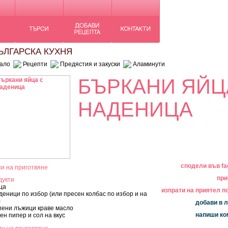
ЛГАРСКА КУХНЯ
ало
Рецепти
Предястия и закуски
Аламинути
БЪРКАНИ ЯЙЦ
НАДЕНИЦА
сподели във f
и на приготвяне
при
дукти
ца
изпрати на приятел по
деници по избор (или пресен колбас по избор и на
)
добави в
пени лъжици краве масло
напиши к
ен пипер и сол на вкус