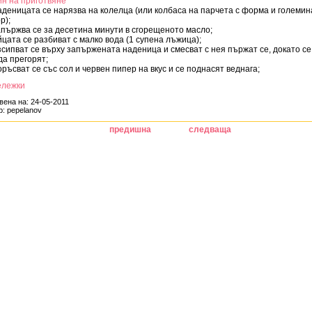
н на приготвяне
аденицата се нарязва на колелца (или колбаса на парчета с форма и големин
р);
апържва се за десетина минути в сгорещеното масло;
йцата се разбиват с малко вода (1 супена лъжица);
зсипват се върху запържената наденица и смесват с нея пържат се, докато се
да прегорят;
оръсват се със сол и червен пипер на вкус и се поднасят веднага;
ележки
вена на: 24-05-2011
р: pepelanov
предишна
следваща