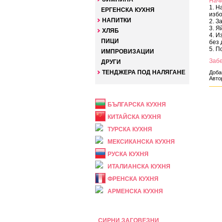
Начи
1. Н
ЕРГЕНСКА КУХНЯ
избо
НАПИТКИ
2. З
3. Я
ХЛЯБ
4. И
ПИЦИ
без 
5. П
ИМПРОВИЗАЦИИ
Заб
ДРУГИ
ТЕНДЖЕРА ПОД НАЛЯГАНЕ
Доба
Авто
НАЦИОНАЛНА
БЪЛГАРСКА КУХНЯ
КИТАЙСКА КУХНЯ
ТУРСКА КУХНЯ
МЕКСИКАНСКА КУХНЯ
РУСКА КУХНЯ
ИТАЛИАНСКА КУХНЯ
ФРЕНСКА КУХНЯ
АРМЕНСКА КУХНЯ
ПРАЗНИЧНА
СИРНИ ЗАГОВЕЗНИ