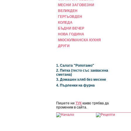
МЕСНИ ЗАГОВЕЗНИ
ВЕЛИКДЕН
ГЕРГЬОВДЕН
КОЛЕДА
БЪДНИ ВЕЧЕР
НОВА ГОДИНА
МЮСЮЛМАНСКА КУХНЯ
ДРУГИ
НАЙ-НОВИ
1. Салата "Ропотамо"
2. Питка (тесто със заквасена
сметана)
3. Домашен хляб без месене
4. Пърленки на фурна
ЗА САЙТА
Пишете ни
ТУК
какво трябва да
променим в сайта.