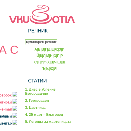
РЕЧНИК
А С
А
|
Б
|
В
|
Г
|
Д
|
Е
|
Ж
|
З
|
И
Й
|
К
|
Л
|
М
|
Н
|
О
|
П
|
Р
С
|
Т
|
У
|
Ф
|
Х
|
Ц
|
Ч
|
Ш
|
Щ
Ъ
|
Ь
|
Ю
|
Я
СТАТИИ
1. Днес е Успение
Богородично
acebook
2. Гергьовден
нтирай
3. Цветница
 e-mail
4. 25 март – Благовец
 любими
5. Легенда за мартеницата
оментар