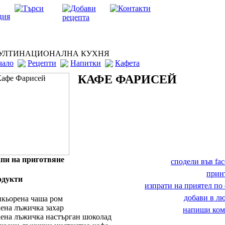
ЛТИНАЦИОНАЛНА КУХНЯ
чало
Рецепти
Напитки
Кафета
КАФЕ ФАРИСЕЙ
пи на приготвяне
сподели във fa
прин
одукти
изпрати на приятел по 
добави в 
икьорена чаша ром
аена лъжичка захар
напиши ком
аена лъжичка настърган шоколад