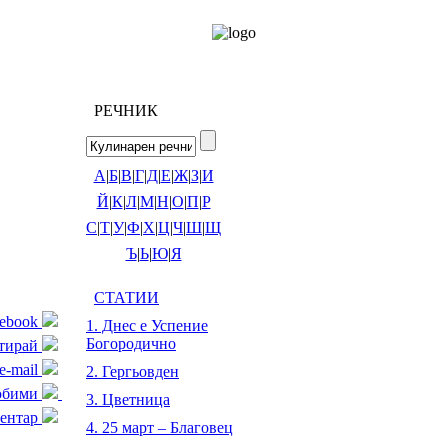
РЕЧНИК
А
|
Б
|
В
|
Г
|
Д
|
Е
|
Ж
|
З
|
И
Й
|
К
|
Л
|
М
|
Н
|
О
|
П
|
Р
С
|
Т
|
У
|
Ф
|
Х
|
Ц
|
Ч
|
Ш
|
Щ
Ъ
|
Ь
|
Ю
|
Я
СТАТИИ
cebook
1. Днес е Успение
Богородично
тирай
e-mail
2. Гергьовден
любими
3. Цветница
ентар
4. 25 март – Благовец