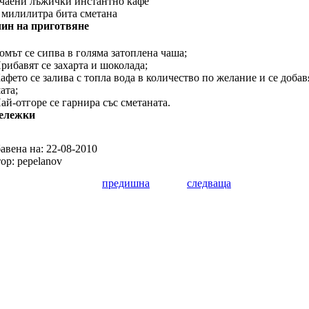
 чаени лъжички инстантно кафе
 милилитра бита сметана
ин на приготвяне
Ромът се сипва в голяма затоплена чаша;
Прибавят се захарта и шоколада;
Кафето се залива с топла вода в количество по желание и се добав
ата;
Най-отгоре се гарнира със сметаната.
ележки
авена на: 22-08-2010
ор: pepelanov
предишна
следваща