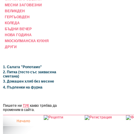
МЕСНИ ЗАГОВЕЗНИ
ВЕЛИКДЕН
ГЕРГЬОВДЕН
КОЛЕДА
БЪДНИ ВЕЧЕР
НОВА ГОДИНА
МЮСЮЛМАНСКА КУХНЯ
ДРУГИ
НАЙ-НОВИ
1. Салата "Ропотамо"
2. Питка (тесто със заквасена
сметана)
3. Домашен хляб без месене
4. Пърленки на фурна
ЗА САЙТА
Пишете ни
ТУК
какво трябва да
променим в сайта.