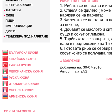
Начин на приготвяне
ЕРГЕНСКА КУХНЯ
1. Рибата се почиства и из
2. Отделя се филето ( може
НАПИТКИ
нарязва се на парчета;
ХЛЯБ
3. Филетата се поставят в
ПИЦИ
за печене;
ИМПРОВИЗАЦИИ
4. Добавят се маслото и си
ДРУГИ
също и сокът от лимона;
ТЕНДЖЕРА ПОД НАЛЯГАНЕ
5. Торбичката се завързва,
вари в продължение на 15 
НАЦИОНАЛНА
6. Готовата риба се сервир
сосът който се получава пр
БЪЛГАРСКА КУХНЯ
КИТАЙСКА КУХНЯ
Забележки
ТУРСКА КУХНЯ
Добавена на: 30-07-2010
Автор: maja_p52
МЕКСИКАНСКА КУХНЯ
РУСКА КУХНЯ
пре
ИТАЛИАНСКА КУХНЯ
ФРЕНСКА КУХНЯ
АРМЕНСКА КУХНЯ
ПРАЗНИЧНА
СИРНИ ЗАГОВЕЗНИ