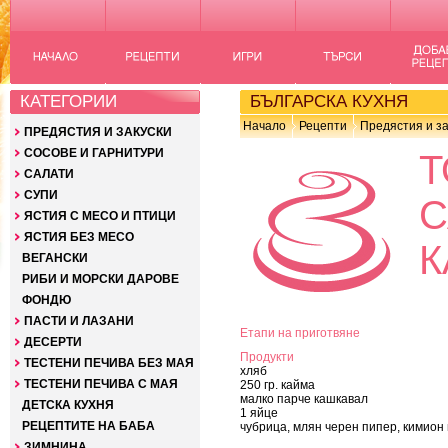
КАТЕГОРИИ
БЪЛГАРСКА КУХНЯ
Начало
Рецепти
Предястия и за
ПРЕДЯСТИЯ И ЗАКУСКИ
СОСОВЕ И ГАРНИТУРИ
Т
САЛАТИ
СУПИ
С
ЯСТИЯ С МЕСО И ПТИЦИ
ЯСТИЯ БЕЗ МЕСО
К
ВЕГАНСКИ
РИБИ И МОРСКИ ДАРОВЕ
ФОНДЮ
ПАСТИ И ЛАЗАНИ
Етапи на приготвяне
ДЕСЕРТИ
Продукти
ТЕСТЕНИ ПЕЧИВА БЕЗ МАЯ
хляб
ТЕСТЕНИ ПЕЧИВА С МАЯ
250 гр. кайма
малко парче кашкавал
ДЕТСКА КУХНЯ
1 яйце
РЕЦЕПТИТЕ НА БАБА
чубрица, млян черен пипер, кимион 
ЗИМНИНА