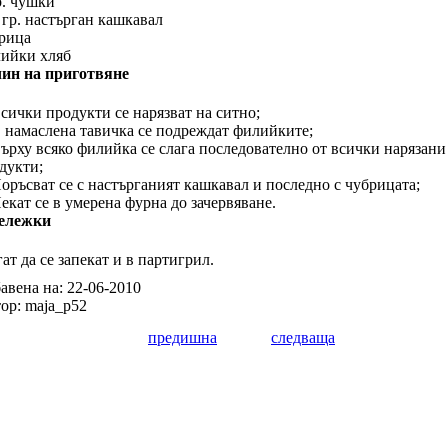
р. чушки
 гр. настърган кашкавал
рица
ийки хляб
ин на приготвяне
Всички продукти се нарязват на ситно;
В намаслена тавичка се подреждат филийките;
Върху всяко филийка се слага последователно от всички нарязани
дукти;
Поръсват се с настърганият кашкавал и последно с чубрицата;
Пекат се в умерена фурна до зачервяване.
ележки
ат да се запекат и в партигрил.
авена на: 22-06-2010
ор: maja_p52
предишна
следваща