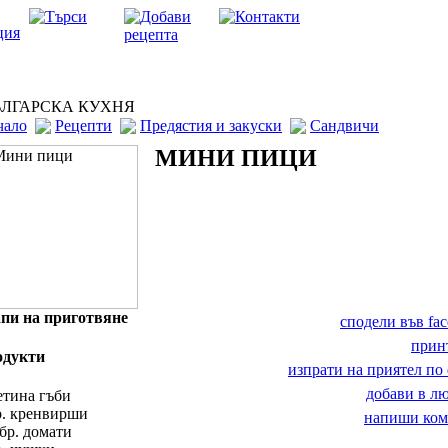
ЛГАРСКА КУХНЯ
чало
Рецепти
Предястия и закуски
Сандвичи
МИНИ ПИЦИ
пи на приготвяне
сподели във fa
прин
одукти
изпрати на приятел по 
добави в 
етина гъби
р. кренвирши
напиши ком
 бр. домати