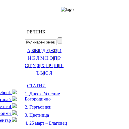
РЕЧНИК
А
|
Б
|
В
|
Г
|
Д
|
Е
|
Ж
|
З
|
И
Й
|
К
|
Л
|
М
|
Н
|
О
|
П
|
Р
С
|
Т
|
У
|
Ф
|
Х
|
Ц
|
Ч
|
Ш
|
Щ
Ъ
|
Ь
|
Ю
|
Я
СТАТИИ
cebook
1. Днес е Успение
Богородично
тирай
e-mail
2. Гергьовден
любими
3. Цветница
ентар
4. 25 март – Благовец