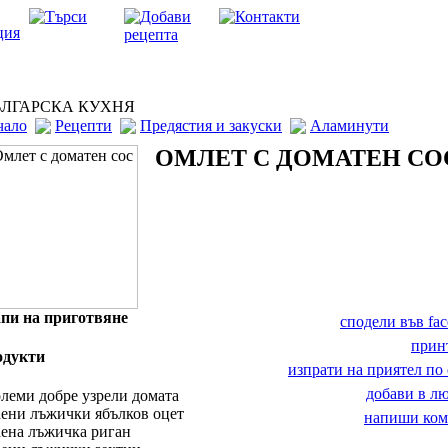
ЛГАРСКА КУХНЯ
чало
Рецепти
Предястия и закуски
Аламинути
ОМЛЕТ С ДОМАТЕН СО
пи на приготвяне
сподели във fa
прин
одукти
изпрати на приятел по 
добави в 
олеми добре узрели домата
аени лъжички ябълков оцет
напиши ком
аена лъжичка риган