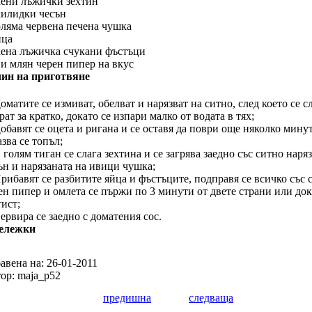
аени лъжички зехтин
килидки чесън
оляма червена печена чушка
йца
аена лъжичка счукани фъстъци
 и млян черен пипер на вкус
ин на приготвяне
Доматите се измиват, обелват и нарязват на ситно, след което се с
рат за кратко, докато се изпари малко от водата в тях;
Добавят се оцета и ригана и се оставя да поври още няколко мину
азва се топъл;
В голям тиган се слага зехтина и се загрява заедно със ситно наря
ън и нарязаната на ивици чушка;
Прибавят се разбитите яйца и фъстъците, подправя се всичко със 
ен пипер и омлета се пържи по 3 минути от двете страни или док
тист;
Сервира се заедно с доматения сос.
ележки
авена на: 26-01-2011
ор: maja_p52
предишна
следваща