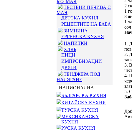
2 ч
БЕЗ МАЯ
2 с
ТЕСТЕНИ ПЕЧИВА С
1 г
МАЯ
8 я
ДЕТСКА КУХНЯ
1 ч
РЕЦЕПТИТЕ НА БАБА
сол
ЗИМНИНА
Нач
ЕРГЕНСКА КУХНЯ
НАПИТКИ
1. 
пов
ХЛЯБ
2. 
ПИЦИ
зап
ИМПРОВИЗАЦИИ
3. 
ДРУГИ
чес
ТЕНДЖЕРА ПОД
4. 
НАЛЯГАНЕ
чер
зла
НАЦИОНАЛНА
5. 
БЪЛГАРСКА КУХНЯ
Заб
КИТАЙСКА КУХНЯ
ТУРСКА КУХНЯ
Доб
МЕКСИКАНСКА
Авт
КУХНЯ
РУСКА КУХНЯ