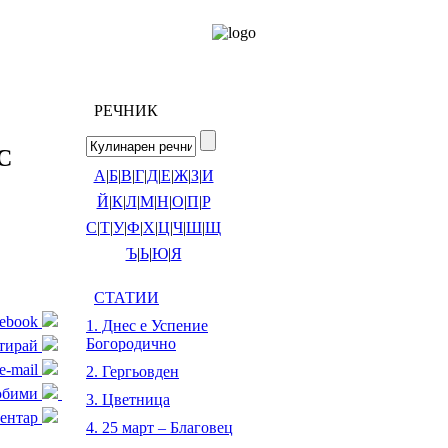
РЕЧНИК
С
А
|
Б
|
В
|
Г
|
Д
|
Е
|
Ж
|
З
|
И
Й
|
К
|
Л
|
М
|
Н
|
О
|
П
|
Р
С
|
Т
|
У
|
Ф
|
Х
|
Ц
|
Ч
|
Ш
|
Щ
Ъ
|
Ь
|
Ю
|
Я
СТАТИИ
cebook
1. Днес е Успение
Богородично
тирай
e-mail
2. Гергьовден
любими
3. Цветница
ентар
4. 25 март – Благовец