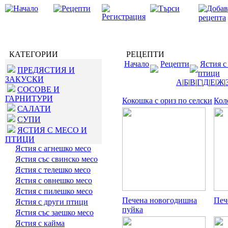
КАТЕГОРИИ
РЕЦЕПТИ
Начало
Рецепти
Ястия с
ПРЕДЯСТИЯ И
птици
ЗАКУСКИ
А
|
Б
|
В
|
Г
|
Д
|
Е
|
Ж
|
СОСОВЕ И
ГАРНИТУРИ
Кокошка с ориз по селски
Кол
САЛАТИ
СУПИ
ЯСТИЯ С МЕСО И
ПТИЦИ
Ястия с агнешко месо
Ястия със свинско месо
Ястия с телешко месо
Ястия с овнешко месо
Ястия с пилешко месо
Печена новогодишна
Печ
Ястия с други птици
пуйка
Ястия със заешко месо
Ястия с кайма