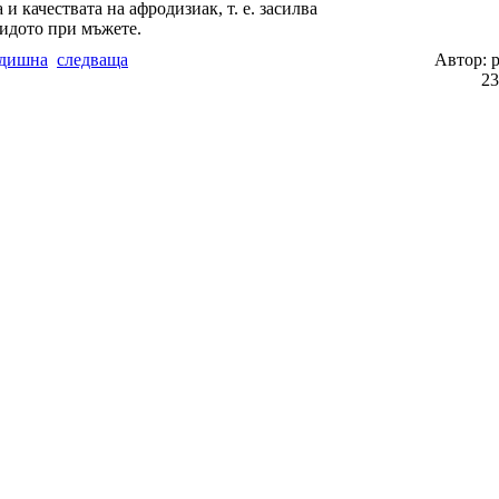
 и качествата на афродизиак, т. е. засилва
идото при мъжете.
дишна
следваща
Автор: 
2