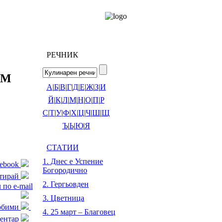
РЕЧНИК
UM
А
|
Б
|
В
|
Г
|
Д
|
Е
|
Ж
|
З
|
И
Й
|
К
|
Л
|
М
|
Н
|
О
|
П
|
Р
С
|
Т
|
У
|
Ф
|
Х
|
Ц
|
Ч
|
Ш
|
Щ
Ъ
|
Ь
|
Ю
|
Я
СТАТИИ
1. Днес е Успение
cebook
Богородично
тирай
2. Гергьовден
 по e-mail
3. Цветница
любими
4. 25 март – Благовец
ентар