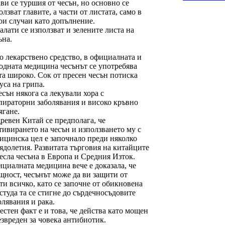
ви се туршия от чесън, но основно се
олзват главите, а части от листата, само в
ои случаи като допълнение.
салати се използват и зелените листа на
ъна.
о лекарствено средство, в официалната и
одната медицина чесънът се употребява
та широко. Сок от пресен чесън потиска
уса на грипа.
есън някога са лекували хора с
пираторни заболявания и високо кръвно
ягане.
древен Китай се предполага, че
тивирането на чесън и използването му с
ицинска цел е започнало преди няколко
ядолетия. Развитата търговия на китайците
есла чесъна в Европа и Средния Изток.
циалната медицина вече е доказала, че
щност, чесънът може да ви защити от
ти всичко, като се започне от обикновена
студа та се стигне до сърдечносъдовите
олявания и рака.
естен факт е и това, че действа като мощен
езвреден за човека антибиотик.