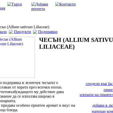
ън (Allium sativum Liliaceae)
чало
Продукти
Подправки
ЧЕСЪН (ALLIUM SATIV
LILIACEAE)
о подправка и зеленчук чесънът е
сподели във fa
олзван от хората през всички епохи.
прин
титовъзбуждащото му действие дава
изпрати на приятел
ование да се използва широко в
инарията.
 придава особено приятен аромат и вкус на
добави в 
ица блюда.
напиши ком