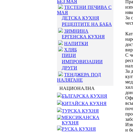
БЕЗ МАЯ
Пра
изп
ТЕСТЕНИ ПЕЧИВА С
няк
МАЯ
За 
ДЕТСКА КУХНЯ
чес
РЕЦЕПТИТЕ НА БАБА
ЗИМНИНА
Кат
ЕРГЕНСКА КУХНЯ
нар
НАПИТКИ
дос
ХЛЯБ
вир
С ч
ПИЦИ
рес
ИМПРОВИЗАЦИИ
нал
ДРУГИ
За 
ТЕНДЖЕРА ПОД
кул
НАЛЯГАНЕ
мед
хил
НАЦИОНАЛНА
дон
БЪЛГАРСКА КУХНЯ
Офи
всъ
КИТАЙСКА КУХНЯ
поч
ТУРСКА КУХНЯ
про
МЕКСИКАНСКА
заб
КУХНЯ
Изв
РУСКА КУХНЯ
и б