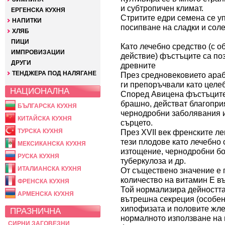
и субтропичен климат.
ЕРГЕНСКА КУХНЯ
Стритите едри семена се у
НАПИТКИ
посипване на сладки и соле
ХЛЯБ
ПИЦИ
Като лечебно средство (с 
ИМПРОВИЗАЦИИ
действие) фъстъците са по
ДРУГИ
древните
ТЕНДЖЕРА ПОД НАЛЯГАНЕ
През средновековието араб
ги препоръчвали като целе
НАЦИОНАЛНА
Според Авицена фъстъците
брашно, действат благопри
БЪЛГАРСКА КУХНЯ
чернодробни заболявания 
КИТАЙСКА КУХНЯ
сърцето.
ТУРСКА КУХНЯ
През XVII век френските л
тези плодове като лечебно 
МЕКСИКАНСКА КУХНЯ
изтощение, чернодробни бо
РУСКА КУХНЯ
туберкулоза и др.
ИТАЛИАНСКА КУХНЯ
От съществено значение е 
количество на витамин Е в
ФРЕНСКА КУХНЯ
Той нормализира дейността
АРМЕНСКА КУХНЯ
вътрешна секреция (особен
хипофизата и половите жлез
ПРАЗНИЧНА
нормалното използване на 
СИРНИ ЗАГОВЕЗНИ