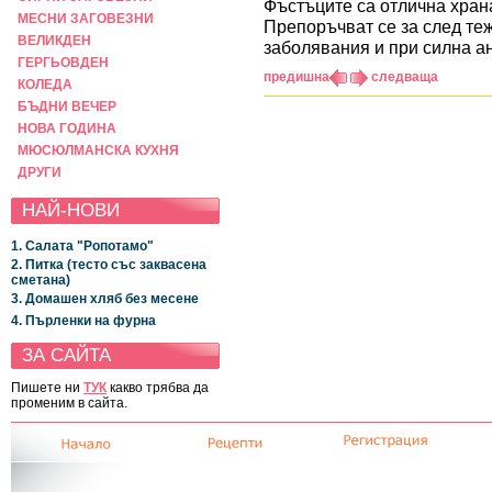
Фъстъците са отлична храна
МЕСНИ ЗАГОВЕЗНИ
Препоръчват се за след те
ВЕЛИКДЕН
заболявания и при силна а
ГЕРГЬОВДЕН
предишна
следваща
КОЛЕДА
БЪДНИ ВЕЧЕР
НОВА ГОДИНА
МЮСЮЛМАНСКА КУХНЯ
ДРУГИ
НАЙ-НОВИ
1. Салата "Ропотамо"
2. Питка (тесто със заквасена
сметана)
3. Домашен хляб без месене
4. Пърленки на фурна
ЗА САЙТА
Пишете ни
ТУК
какво трябва да
променим в сайта.