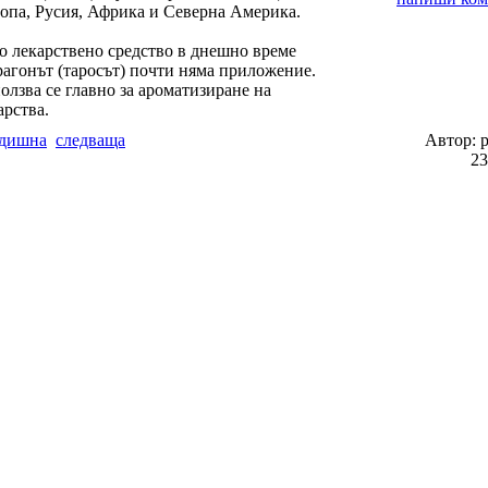
опа, Русия, Африка и Северна Америка.
о лекарствено средство в днешно време
рагонът (таросът) почти няма приложение.
олзва се главно за ароматизиране на
арства.
дишна
следваща
Автор: 
2