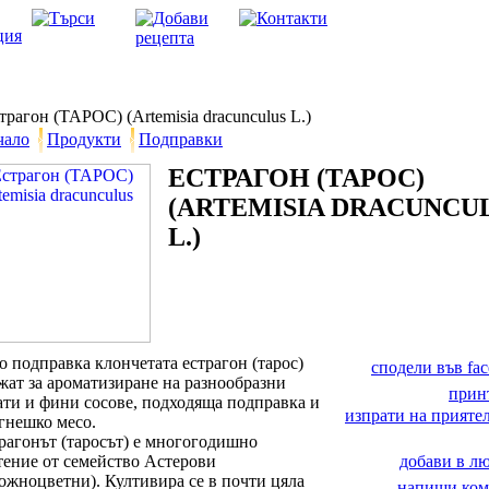
рагон (ТАРОС) (Artemisia dracunculus L.)
чало
Продукти
Подправки
ЕСТРАГОН (ТАРОС)
(ARTEMISIA DRACUNCU
L.)
о подправка клончетата естрагон (тарос)
сподели във fa
жат за ароматизиране на разнообразни
прин
ати и фини сосове, подходяща подправка и
изпрати на приятел
агнешко месо.
рагонът (таросът) е многогодишно
тение от семейство Астерови
добави в 
ожноцветни). Култивира се в почти цяла
напиши ком