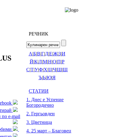
РЕЧНИК
А
|
Б
|
В
|
Г
|
Д
|
Е
|
Ж
|
З
|
И
LUS
Й
|
К
|
Л
|
М
|
Н
|
О
|
П
|
Р
С
|
Т
|
У
|
Ф
|
Х
|
Ц
|
Ч
|
Ш
|
Щ
Ъ
|
Ь
|
Ю
|
Я
СТАТИИ
1. Днес е Успение
cebook
Богородично
тирай
2. Гергьовден
 по e-mail
3. Цветница
любими
4. 25 март – Благовец
ентар