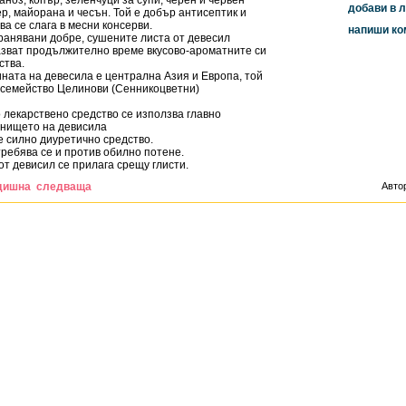
аноз, копър, зеленчуци за супи, черен и червен
добави в
р, майорана и чесън. Той е добър антисептик и
ва се слага в месни консерви.
напиши к
анявани добре, сушените листа от девесил
зват продължително време вкусово-ароматните си
ства.
ната на девесила е централна Азия и Европа, той
 семейство Целинови (Сенникоцветни)
 лекарствено средство се използва главно
енището на девисила
е силно диуретично средство.
ребява се и против обилно потене.
от девисил се прилага срещу глисти.
дишна
следваща
Авто