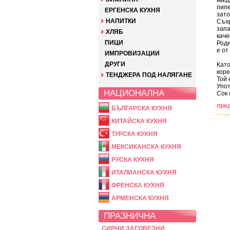
магд
пипе
ЕРГЕНСКА КУХНЯ
зато
НАПИТКИ
Съхр
запа
ХЛЯБ
каче
ПИЦИ
Роди
е от
ИМПРОВИЗАЦИИ
ДРУГИ
Като
кор
ТЕНДЖЕРА ПОД НАЛЯГАНЕ
Той 
Упот
НАЦИОНАЛНА
Сок 
пре
БЪЛГАРСКА КУХНЯ
КИТАЙСКА КУХНЯ
ТУРСКА КУХНЯ
МЕКСИКАНСКА КУХНЯ
РУСКА КУХНЯ
ИТАЛИАНСКА КУХНЯ
ФРЕНСКА КУХНЯ
АРМЕНСКА КУХНЯ
ПРАЗНИЧНА
СИРНИ ЗАГОВЕЗНИ