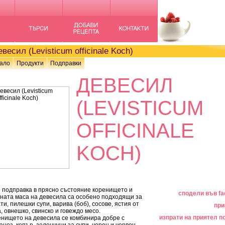
есил (Levisticum officinale Koch)
ало
Продукти
Подправки
ДЕВЕСИЛ
(LEVISTICUM
OFFICINALE
KOCH)
 подправка в прясно състояние коренището и
сподели във f
ната маса на девесила са особено подходящи за
ти, пилешки супи, варива (боб), сосове, ястия от
при
, овнешко, свинско и говеждо месо.
изпрати на приятел по
нището на девесила се комбинира добре с