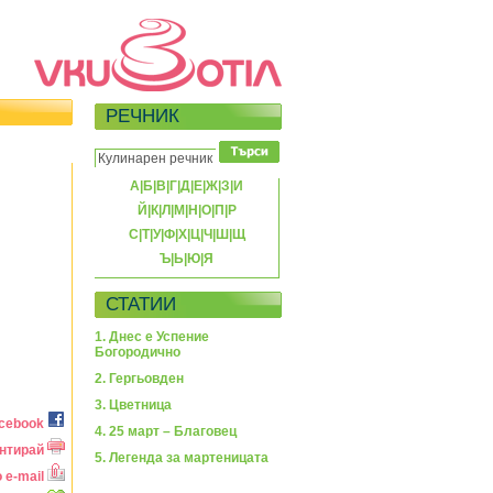
РЕЧНИК
А
|
Б
|
В
|
Г
|
Д
|
Е
|
Ж
|
З
|
И
Й
|
К
|
Л
|
М
|
Н
|
О
|
П
|
Р
С
|
Т
|
У
|
Ф
|
Х
|
Ц
|
Ч
|
Ш
|
Щ
Ъ
|
Ь
|
Ю
|
Я
СТАТИИ
1. Днес е Успение
Богородично
2. Гергьовден
3. Цветница
acebook
4. 25 март – Благовец
нтирай
5. Легенда за мартеницата
 e-mail