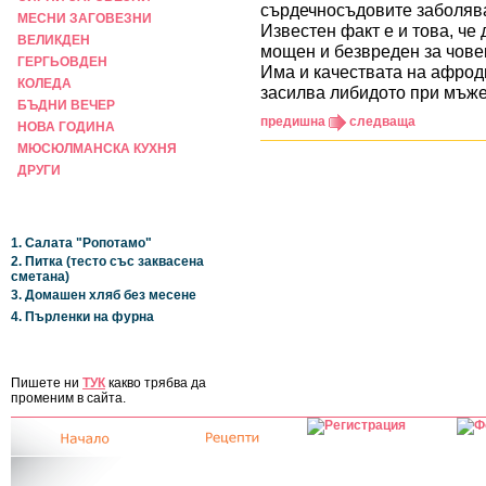
сърдечносъдовите заболява
МЕСНИ ЗАГОВЕЗНИ
Известен факт е и това, че 
ВЕЛИКДЕН
мощен и безвреден за чове
ГЕРГЬОВДЕН
Има и качествата на афродиз
КОЛЕДА
засилва либидото при мъже
БЪДНИ ВЕЧЕР
предишна
следваща
НОВА ГОДИНА
МЮСЮЛМАНСКА КУХНЯ
ДРУГИ
НАЙ-НОВИ
1. Салата "Ропотамо"
2. Питка (тесто със заквасена
сметана)
3. Домашен хляб без месене
4. Пърленки на фурна
ЗА САЙТА
Пишете ни
ТУК
какво трябва да
променим в сайта.