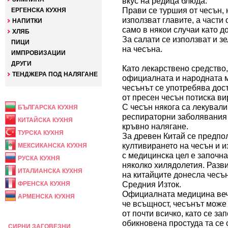
вкус на редица блюда.
Прави се туршия от чесън, 
ЕРГЕНСКА КУХНЯ
използват главите, а части 
НАПИТКИ
само в някои случаи като д
ХЛЯБ
За салати се използват и з
ПИЦИ
на чесъна.
ИМПРОВИЗАЦИИ
ДРУГИ
Като лекарствено средство,
ТЕНДЖЕРА ПОД НАЛЯГАНЕ
официалната и народната 
чесънът се употребява дос
НАЦИОНАЛНА
от пресен чесън потиска ви
С чесън някога са лекували
БЪЛГАРСКА КУХНЯ
респираторни заболявания 
КИТАЙСКА КУХНЯ
кръвно налягане.
ТУРСКА КУХНЯ
За древен Китай се предпол
култивирането на чесън и и
МЕКСИКАНСКА КУХНЯ
с медицинска цел е започн
РУСКА КУХНЯ
няколко хилядолетия. Разв
ИТАЛИАНСКА КУХНЯ
на китайците донесла чесъ
Средния Изток.
ФРЕНСКА КУХНЯ
Официалната медицина веч
АРМЕНСКА КУХНЯ
че всъщност, чесънът може
ПРАЗНИЧНА
от почти всичко, като се за
обикновена простуда та се 
СИРНИ ЗАГОВЕЗНИ