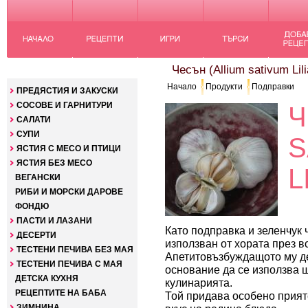
КАТЕГОРИИ
Чесън (Allium sativum Lil
Начало
Продукти
Подправки
ПРЕДЯСТИЯ И ЗАКУСКИ
СОСОВЕ И ГАРНИТУРИ
Ч
САЛАТИ
СУПИ
S
ЯСТИЯ С МЕСО И ПТИЦИ
ЯСТИЯ БЕЗ МЕСО
L
ВЕГАНСКИ
РИБИ И МОРСКИ ДАРОВЕ
ФОНДЮ
ПАСТИ И ЛАЗАНИ
Като подправка и зеленчук 
ДЕСЕРТИ
използван от хората през в
ТЕСТЕНИ ПЕЧИВА БЕЗ МАЯ
Апетитовъзбуждащото му д
ТЕСТЕНИ ПЕЧИВА С МАЯ
основание да се използва 
ДЕТСКА КУХНЯ
кулинарията.
РЕЦЕПТИТЕ НА БАБА
Той придава особено прият
ЗИМНИНА