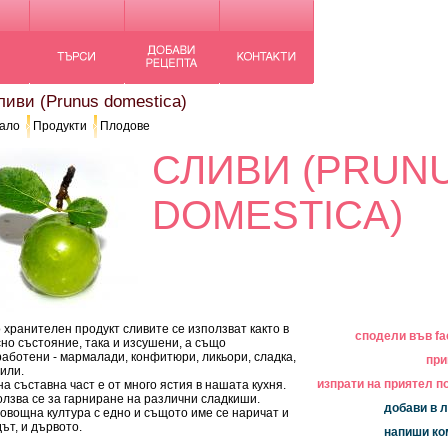
иви (Prunus domestica)
ало
Продукти
Плодове
СЛИВИ (PRUN
DOMESTICA)
 хранителен продукт сливите се използват както в
сподели във f
но състояние, така и изсушени, а също
аботени - мармалади, конфитюри, ликьори, сладка,
при
или.
изпрати на приятел по
а съставна част е от много ястия в нашата кухня.
лзва се за гарниране на различни сладкиши.
добави в
 овощна култура с едно и същото име се наричат и
ът, и дървото.
напиши к