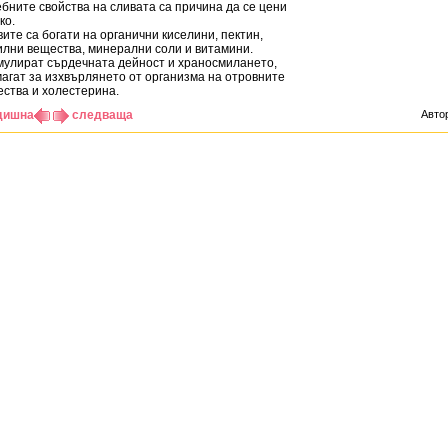
бните свойства на сливата са причина да се цени
ко.
ите са богати на органични киселини, пектин,
лни вещества, минерални соли и витамини.
улират сърдечната дейност и храносмилането,
агат за изхвърлянето от организма на отровните
ства и холестерина.
дишна
следваща
Авто