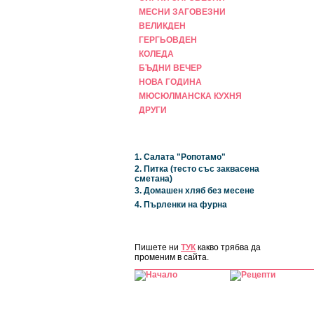
МЕСНИ ЗАГОВЕЗНИ
ВЕЛИКДЕН
ГЕРГЬОВДЕН
КОЛЕДА
БЪДНИ ВЕЧЕР
НОВА ГОДИНА
МЮСЮЛМАНСКА КУХНЯ
ДРУГИ
НАЙ-НОВИ
1. Салата "Ропотамо"
2. Питка (тесто със заквасена
сметана)
3. Домашен хляб без месене
4. Пърленки на фурна
ЗА САЙТА
Пишете ни
ТУК
какво трябва да
променим в сайта.