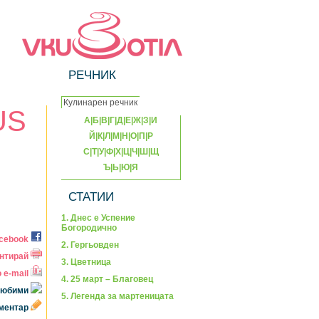
РЕЧНИК
US
А
|
Б
|
В
|
Г
|
Д
|
Е
|
Ж
|
З
|
И
Й
|
К
|
Л
|
М
|
Н
|
О
|
П
|
Р
С
|
Т
|
У
|
Ф
|
Х
|
Ц
|
Ч
|
Ш
|
Щ
Ъ
|
Ь
|
Ю
|
Я
СТАТИИ
1. Днес е Успение
Богородично
acebook
2. Гергьовден
нтирай
3. Цветница
 e-mail
4. 25 март – Благовец
 любими
5. Легенда за мартеницата
оментар