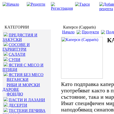
КАТЕГОРИИ
Каперси (Capparis)
Начало
Продукти
Под
ПРЕДЯСТИЯ И
К
ЗАКУСКИ
СОСОВЕ И
ГАРНИТУРИ
САЛАТИ
СУПИ
ЯСТИЯ С МЕСО И
ПТИЦИ
ЯСТИЯ БЕЗ МЕСО
ВЕГАНСКИ
Като подправка капер
РИБИ И МОРСКИ
ДАРОВЕ
употребяват както в 
ФОНДЮ
състояние, така и ма
ПАСТИ И ЛАЗАНИ
Имат специфичен ми
ДЕСЕРТИ
наподобяващ синапов
ТЕСТЕНИ ПЕЧИВА