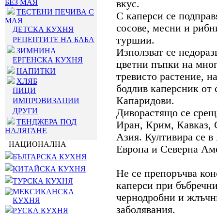
БЕЗ МАЯ
вкус.
ТЕСТЕНИ ПЕЧИВА С
С каперси се подправ
МАЯ
сосове, месни и рибн
ДЕТСКА КУХНЯ
туршии.
РЕЦЕПТИТЕ НА БАБА
ЗИМНИНА
Използват се недораз
ЕРГЕНСКА КУХНЯ
цветни пъпки на мно
НАПИТКИ
тревисто растение, н
ХЛЯБ
бодлив каперсник от 
ПИЦИ
Капаридови.
ИМПРОВИЗАЦИИ
ДРУГИ
Диворастящо се срещ
ТЕНДЖЕРА ПОД
Иран, Крим, Кавказ,
НАЛЯГАНЕ
Азия. Култивира се 
НАЦИОНАЛНА
Европа и Северна Ам
БЪЛГАРСКА КУХНЯ
КИТАЙСКА КУХНЯ
Не се препоръчва ко
ТУРСКА КУХНЯ
каперси при бъбречн
МЕКСИКАНСКА
чернодробни и жлъчн
КУХНЯ
заболявания.
РУСКА КУХНЯ