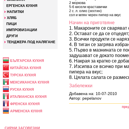
2 моркова
ЕРГЕНСКА КУХНЯ
5-6 кисели краставички
2 с. л. олио (зехтин)
НАПИТКИ
сол и млян черен пипер на вкус
ХЛЯБ
Начин на приготвяне
ПИЦИ
1. Макароните се сваряват 
ИМПРОВИЗАЦИИ
2. Остават се да се отцедят
ДРУГИ
3. Всички продукти се наряз
ТЕНДЖЕРА ПОД НАЛЯГАНЕ
4. В тиган се загрява избра
5. Първо в мазнината се по
НАЦИОНАЛНА
задушават се докато пооме
6. Накрая за кратко се доб
БЪЛГАРСКА КУХНЯ
7. Изсипва се всичко при м
КИТАЙСКА КУХНЯ
пипера на вкус;
ТУРСКА КУХНЯ
8. Цялата салата се размес
МЕКСИКАНСКА КУХНЯ
Забележки
РУСКА КУХНЯ
Добавена на: 10-07-2010
ИТАЛИАНСКА КУХНЯ
Автор: pepelanov
ФРЕНСКА КУХНЯ
пре
АРМЕНСКА КУХНЯ
ПРАЗНИЧНА
СИРНИ ЗАГОВЕЗНИ