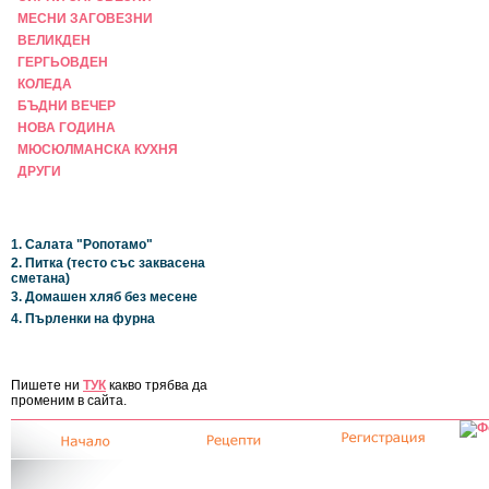
МЕСНИ ЗАГОВЕЗНИ
ВЕЛИКДЕН
ГЕРГЬОВДЕН
КОЛЕДА
БЪДНИ ВЕЧЕР
НОВА ГОДИНА
МЮСЮЛМАНСКА КУХНЯ
ДРУГИ
НАЙ-НОВИ
1. Салата "Ропотамо"
2. Питка (тесто със заквасена
сметана)
3. Домашен хляб без месене
4. Пърленки на фурна
ЗА САЙТА
Пишете ни
ТУК
какво трябва да
променим в сайта.