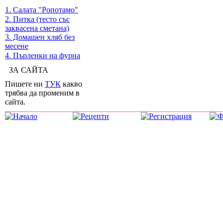
1. Салата "Ропотамо"
2. Питка (тесто със
заквасена сметана)
3. Домашен хляб без
месене
4. Пърленки на фурна
ЗА САЙТА
Пишете ни
ТУК
какво
трябва да променим в
сайта.