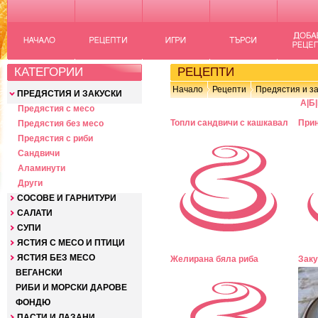
КАТЕГОРИИ
РЕЦЕПТИ
Начало
Рецепти
Предястия и за
ПРЕДЯСТИЯ И ЗАКУСКИ
А
|
Б
|
Предястия с месо
Топли сандвичи с кашкавал
Прин
Предястия без месо
Предястия с риби
Сандвичи
Аламинути
Други
СОСОВЕ И ГАРНИТУРИ
САЛАТИ
СУПИ
ЯСТИЯ С МЕСО И ПТИЦИ
ЯСТИЯ БЕЗ МЕСО
Желирана бяла риба
Заку
ВЕГАНСКИ
РИБИ И МОРСКИ ДАРОВЕ
ФОНДЮ
ПАСТИ И ЛАЗАНИ