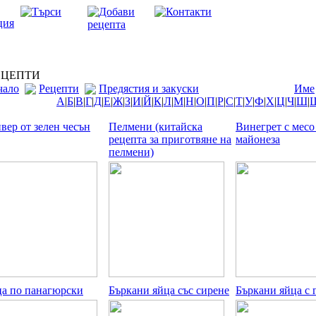
ЦЕПТИ
чало
Рецепти
Предястия и закуски
Име
А
|
Б
|
В
|
Г
|
Д
|
Е
|
Ж
|
З
|
И
|
Й
|
К
|
Л
|
М
|
Н
|
О
|
П
|
Р
|
С
|
Т
|
У
|
Ф
|
Х
|
Ц
|
Ч
|
Ш
|
вер от зелен чесън
Пелмени (китайска
Винегрет с месо
рецепта за приготвяне на
майонеза
пелмени)
а по панагюрски
Бъркани яйца със сирене
Бъркани яйца с 