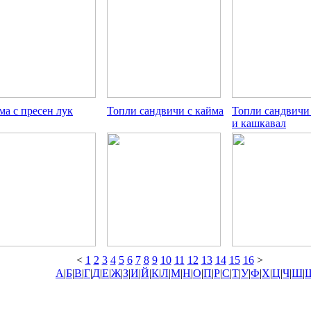
ма с пресен лук
Топли сандвичи с кайма
Топли сандвичи
и кашкавал
<
1
2
3
4
5
6
7
8
9
10
11
12
13
14
15
16
>
А
|
Б
|
В
|
Г
|
Д
|
Е
|
Ж
|
З
|
И
|
Й
|
К
|
Л
|
М
|
Н
|
О
|
П
|
Р
|
С
|
Т
|
У
|
Ф
|
Х
|
Ц
|
Ч
|
Ш
|