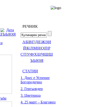
РЕЧНИК
Дата
Щ
|
Ъ
|
Ь
|
Ю
|
Я
А
|
Б
|
В
|
Г
|
Д
|
Е
|
Ж
|
З
|
И
 и
Й
|
К
|
Л
|
М
|
Н
|
О
|
П
|
Р
С
|
Т
|
У
|
Ф
|
Х
|
Ц
|
Ч
|
Ш
|
Щ
Ъ
|
Ь
|
Ю
|
Я
СТАТИИ
1. Днес е Успение
Богородично
2. Гергьовден
3. Цветница
гъби
4. 25 март – Благовец