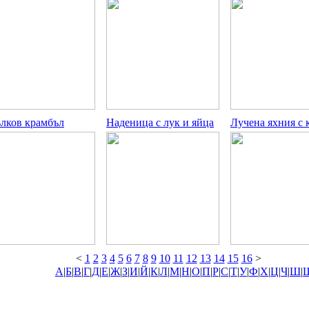
лков крамбъл
Наденица с лук и яйца
Лучена яхния с 
<
1
2
3
4
5
6
7
8
9
10
11
12
13
14
15
16
>
А
|
Б
|
В
|
Г
|
Д
|
Е
|
Ж
|
З
|
И
|
Й
|
К
|
Л
|
М
|
Н
|
О
|
П
|
Р
|
С
|
Т
|
У
|
Ф
|
Х
|
Ц
|
Ч
|
Ш
|