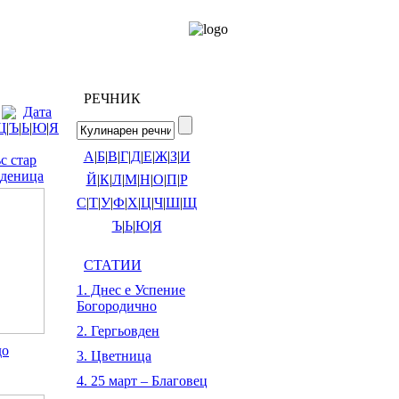
РЕЧНИК
Дата
Щ
|
Ъ
|
Ь
|
Ю
|
Я
А
|
Б
|
В
|
Г
|
Д
|
Е
|
Ж
|
З
|
И
с стар
аденица
Й
|
К
|
Л
|
М
|
Н
|
О
|
П
|
Р
С
|
Т
|
У
|
Ф
|
Х
|
Ц
|
Ч
|
Ш
|
Щ
Ъ
|
Ь
|
Ю
|
Я
СТАТИИ
1. Днес е Успение
Богородично
2. Гергьовден
до
3. Цветница
4. 25 март – Благовец