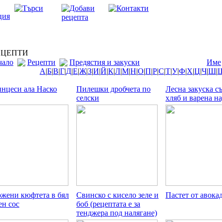
ЦЕПТИ
чало
Рецепти
Предястия и закуски
Име
А
|
Б
|
В
|
Г
|
Д
|
Е
|
Ж
|
З
|
И
|
Й
|
К
|
Л
|
М
|
Н
|
О
|
П
|
Р
|
С
|
Т
|
У
|
Ф
|
Х
|
Ц
|
Ч
|
Ш
|
нцеси ала Наско
Пилешки дробчета по
Лесна закуска съ
селски
хляб и варена н
жени кюфтета в бял
Свинско с кисело зеле и
Пастет от авока
ен сос
боб (рецептата е за
тенджера под налягане)