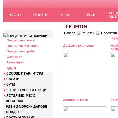
КАТЕГОРИИ
РЕЦЕПТИ
Начало
Рецепти
Предястия 
ПРЕДЯСТИЯ И ЗАКУСКИ
А
|
Б
|
Предястия с месо
Домати със сирене
Жабе
Предястия без месо
пров
Предястия с риби
Сандвичи
Аламинути
Други
СОСОВЕ И ГАРНИТУРИ
САЛАТИ
СУПИ
ЯСТИЯ С МЕСО И ПТИЦИ
ЯСТИЯ БЕЗ МЕСО
Желирано месо
Заку
ВЕГАНСКИ
РИБИ И МОРСКИ ДАРОВЕ
ФОНДЮ
ПАСТИ И ЛАЗАНИ