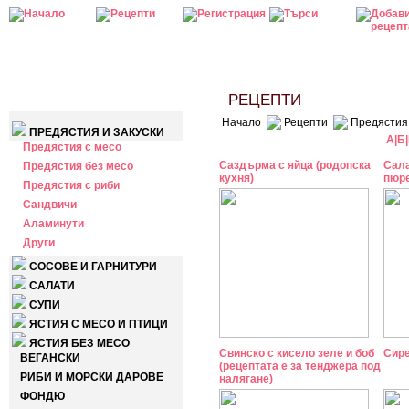
КАТЕГОРИИ
РЕЦЕПТИ
Начало
Рецепти
Предястия 
ПРЕДЯСТИЯ И ЗАКУСКИ
А
|
Б
|
Предястия с месо
Саздърма с яйца (родопска
Сала
Предястия без месо
кухня)
пюр
Предястия с риби
Сандвичи
Аламинути
Други
СОСОВЕ И ГАРНИТУРИ
САЛАТИ
СУПИ
ЯСТИЯ С МЕСО И ПТИЦИ
ЯСТИЯ БЕЗ МЕСО
Свинско с кисело зеле и боб
Сире
ВЕГАНСКИ
(рецептата е за тенджера под
РИБИ И МОРСКИ ДАРОВЕ
налягане)
ФОНДЮ