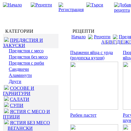
КАТЕГОРИИ
РЕЦЕПТИ
Начало
Рецепти
Предя
ПРЕДЯСТИЯ И
А
|
Б
|
В
|
Г
|
Д
|
Е
|
Ж
|
ЗАКУСКИ
Предястия с месо
Пържени яйца с урда
Пюр
Предястия без месо
(родопска кухня)
яйц
Предястия с риби
Сандвичи
Аламинути
Други
СОСОВЕ И
ГАРНИТУРИ
САЛАТИ
СУПИ
ЯСТИЯ С МЕСО И
Рибен пастет
Рог
ПТИЦИ
шун
ЯСТИЯ БЕЗ МЕСО
ВЕГАНСКИ