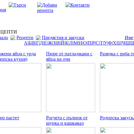
ЦЕПТИ
чало
Рецепти
Предястия и закуски
Име
А
|
Б
|
В
|
Г
|
Д
|
Е
|
Ж
|
З
|
И
|
Й
|
К
|
Л
|
М
|
Н
|
О
|
П
|
Р
|
С
|
Т
|
У
|
Ф
|
Х
|
Ц
|
Ч
|
Ш
|
жени яйца с урда
Пюре от патладжани с
Разядка с риба т
допска кухня)
яйца на очи
ен пастет
Рогчета с пълнеж от
Родопска закуск
шунка и кашкавал