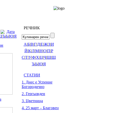
РЕЧНИК
Дата
Щ
|
Ъ
|
Ь
|
Ю
|
Я
А
|
Б
|
В
|
Г
|
Д
|
Е
|
Ж
|
З
|
И
он
Й
|
К
|
Л
|
М
|
Н
|
О
|
П
|
Р
С
|
Т
|
У
|
Ф
|
Х
|
Ц
|
Ч
|
Ш
|
Щ
Ъ
|
Ь
|
Ю
|
Я
СТАТИИ
1. Днес е Успение
Богородично
2. Гергьовден
а
3. Цветница
4. 25 март – Благовец