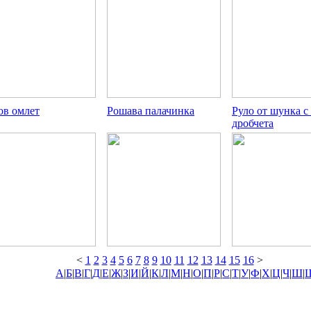
ов омлет
Рошава палачинка
Руло от шунка 
дробчета
<
1
2
3
4
5
6
7
8
9
10
11
12
13
14
15
16
>
А
|
Б
|
В
|
Г
|
Д
|
Е
|
Ж
|
З
|
И
|
Й
|
К
|
Л
|
М
|
Н
|
О
|
П
|
Р
|
С
|
Т
|
У
|
Ф
|
Х
|
Ц
|
Ч
|
Ш
|