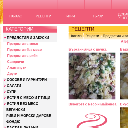
КАТЕГОРИИ
РЕЦЕПТИ
Начало
Рецепти
Предястия и за
ПРЕДЯСТИЯ И ЗАКУСКИ
А
|
Б
|
Предястия с месо
Бъркани яйца с шунка
Бърк
Предястия без месо
Предястия с риби
Сандвичи
Аламинути
Други
СОСОВЕ И ГАРНИТУРИ
САЛАТИ
СУПИ
ЯСТИЯ С МЕСО И ПТИЦИ
ЯСТИЯ БЕЗ МЕСО
Винегрет с месо и майонеза
Вкус
ВЕГАНСКИ
РИБИ И МОРСКИ ДАРОВЕ
ФОНДЮ
ПАСТИ И ЛАЗАНИ