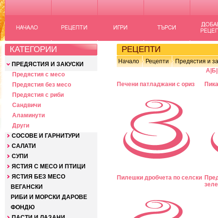
КАТЕГОРИИ
РЕЦЕПТИ
Начало
Рецепти
Предястия и за
ПРЕДЯСТИЯ И ЗАКУСКИ
А
|
Б
|
Предястия с месо
Печени патладжани с ориз
Пика
Предястия без месо
Предястия с риби
Сандвичи
Аламинути
Други
СОСОВЕ И ГАРНИТУРИ
САЛАТИ
СУПИ
ЯСТИЯ С МЕСО И ПТИЦИ
ЯСТИЯ БЕЗ МЕСО
Пилешки дробчета по селски
Пред
зеле
ВЕГАНСКИ
РИБИ И МОРСКИ ДАРОВЕ
ФОНДЮ
ПАСТИ И ЛАЗАНИ