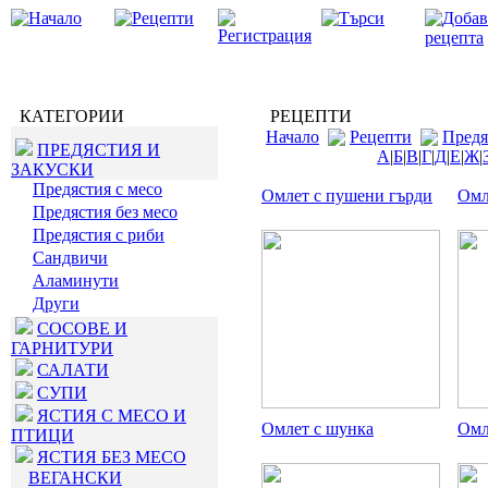
КАТЕГОРИИ
РЕЦЕПТИ
Начало
Рецепти
Предя
ПРЕДЯСТИЯ И
А
|
Б
|
В
|
Г
|
Д
|
Е
|
Ж
|
ЗАКУСКИ
Предястия с месо
Омлет с пушени гърди
Омл
Предястия без месо
Предястия с риби
Сандвичи
Аламинути
Други
СОСОВЕ И
ГАРНИТУРИ
САЛАТИ
СУПИ
ЯСТИЯ С МЕСО И
Омлет с шунка
Омл
ПТИЦИ
ЯСТИЯ БЕЗ МЕСО
ВЕГАНСКИ