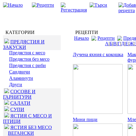
КАТЕГОРИИ
РЕЦЕПТИ
Начало
Рецепти
Предя
ПРЕДЯСТИЯ И
А
|
Б
|
В
|
Г
|
Д
|
Е
|
Ж
|
ЗАКУСКИ
Предястия с месо
Лучена яхния с кокошка
Мак
Предястия без месо
фур
Предястия с риби
Сандвичи
Аламинути
Други
СОСОВЕ И
ГАРНИТУРИ
САЛАТИ
СУПИ
ЯСТИЯ С МЕСО И
Мини пици
Мле
ПТИЦИ
ЯСТИЯ БЕЗ МЕСО
ВЕГАНСКИ