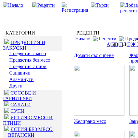
КАТЕГОРИИ
РЕЦЕПТИ
Начало
Рецепти
Предя
ПРЕДЯСТИЯ И
А
|
Б
|
В
|
Г
|
Д
|
Е
|
Ж
|
ЗАКУСКИ
Предястия с месо
Домати със сирене
Жаб
Предястия без месо
про
Предястия с риби
Сандвичи
Аламинути
Други
СОСОВЕ И
ГАРНИТУРИ
САЛАТИ
СУПИ
ЯСТИЯ С МЕСО И
Желирано месо
Зак
ПТИЦИ
ЯСТИЯ БЕЗ МЕСО
ВЕГАНСКИ