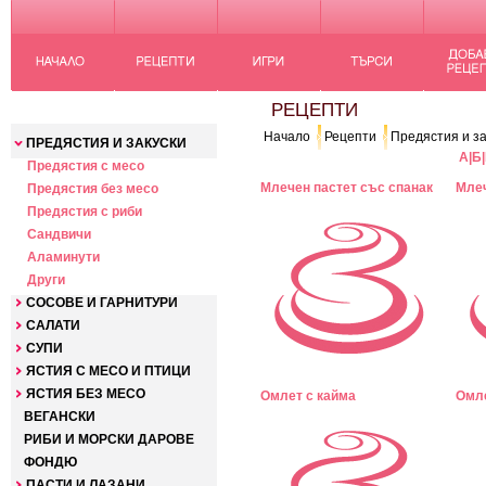
КАТЕГОРИИ
РЕЦЕПТИ
Начало
Рецепти
Предястия и за
ПРЕДЯСТИЯ И ЗАКУСКИ
А
|
Б
|
Предястия с месо
Млечен пастет със спанак
Млеч
Предястия без месо
Предястия с риби
Сандвичи
Аламинути
Други
СОСОВЕ И ГАРНИТУРИ
САЛАТИ
СУПИ
ЯСТИЯ С МЕСО И ПТИЦИ
ЯСТИЯ БЕЗ МЕСО
Омлет с кайма
Омле
ВЕГАНСКИ
РИБИ И МОРСКИ ДАРОВЕ
ФОНДЮ
ПАСТИ И ЛАЗАНИ