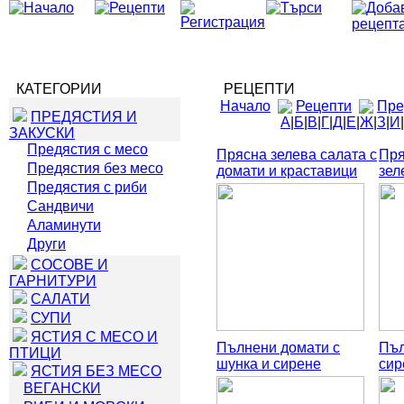
КАТЕГОРИИ
РЕЦЕПТИ
Начало
Рецепти
Пре
ПРЕДЯСТИЯ И
А
|
Б
|
В
|
Г
|
Д
|
Е
|
Ж
|
З
|
И
|
ЗАКУСКИ
Предястия с месо
Прясна зелева салата с
Пря
Предястия без месо
домати и краставици
зел
Предястия с риби
Сандвичи
Аламинути
Други
СОСОВЕ И
ГАРНИТУРИ
САЛАТИ
СУПИ
ЯСТИЯ С МЕСО И
Пълнени домати с
Пъл
ПТИЦИ
шунка и сирене
сир
ЯСТИЯ БЕЗ МЕСО
ВЕГАНСКИ