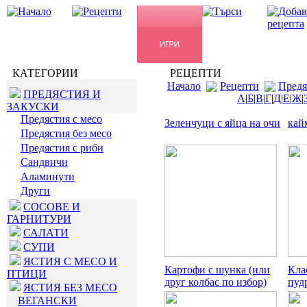
КАТЕГОРИИ
РЕЦЕПТИ
Начало
Рецепти
Предя
ПРЕДЯСТИЯ И
А
|
Б
|
В
|
Г
|
Д
|
Е
|
Ж
|
ЗАКУСКИ
Предястия с месо
Зеленчуци с яйца на очи
кай
Предястия без месо
Предястия с риби
Сандвичи
Аламинути
Други
СОСОВЕ И
ГАРНИТУРИ
САЛАТИ
СУПИ
ЯСТИЯ С МЕСО И
Картофи с шунка (или
Кла
ПТИЦИ
друг колбас по избор)
пуд
ЯСТИЯ БЕЗ МЕСО
ВЕГАНСКИ