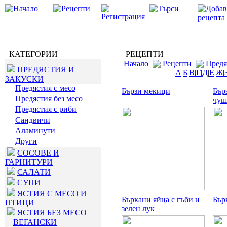
КАТЕГОРИИ
РЕЦЕПТИ
Начало
Рецепти
Предя
ПРЕДЯСТИЯ И
А
|
Б
|
В
|
Г
|
Д
|
Е
|
Ж
|
ЗАКУСКИ
Предястия с месо
Бързи мекици
Бър
Предястия без месо
чуш
Предястия с риби
Сандвичи
Аламинути
Други
СОСОВЕ И
ГАРНИТУРИ
САЛАТИ
СУПИ
ЯСТИЯ С МЕСО И
Бъркани яйца с гъби и
Бър
ПТИЦИ
зелен лук
ЯСТИЯ БЕЗ МЕСО
ВЕГАНСКИ