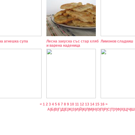
на агнешка супа
Лесна закуска със стар хляб
Лимонов сладкиш
и варена наденица
<
1
2
3
4
5
6
7
8
9
10
11
12
13
14
15
16
>
А
|
Б
|
В
|
Г
|
Д
|
Е
|
Ж
|
З
|
И
|
Й
|
К
|
Л
|
М
|
Н
|
О
|
П
|
Р
|
С
|
Т
|
У
|
Ф
|
Х
|
Ц
|
Ч
|
Ш