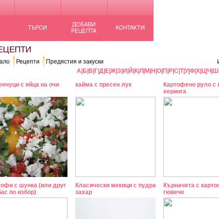
ЦЕПТИ
ало
Рецепти
Предястия и закуски
А
|
Б
|
В
|
Г
|
Д
|
Е
|
Ж
|
З
|
И
|
Й
|
К
|
Л
|
М
|
Н
|
О
|
П
|
Р
|
С
|
Т
|
У
|
Ф
|
Х
|
Ц
|
Ч
|
Ш
нчуци с яйца на очи
кайма с пресен лук
Картофено руло с
херинга
офи с шунка (или друг
Класически мекици с пудра
Кърначета с карто
ас по избор)
захар
гювече