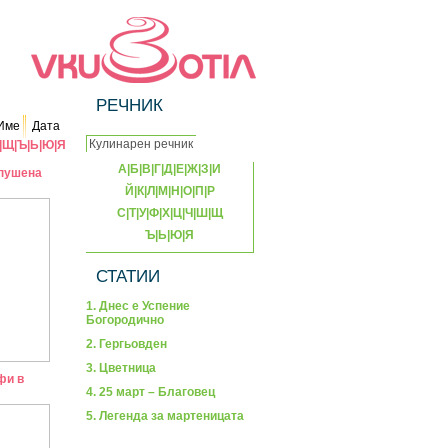
РЕЧНИК
Име
Дата
|
Щ
|
Ъ
|
Ь
|
Ю
|
Я
А
|
Б
|
В
|
Г
|
Д
|
Е
|
Ж
|
З
|
И
 пушена
Й
|
К
|
Л
|
М
|
Н
|
О
|
П
|
Р
С
|
Т
|
У
|
Ф
|
Х
|
Ц
|
Ч
|
Ш
|
Щ
Ъ
|
Ь
|
Ю
|
Я
СТАТИИ
1. Днес е Успение
Богородично
2. Гергьовден
3. Цветница
фи в
4. 25 март – Благовец
5. Легенда за мартеницата