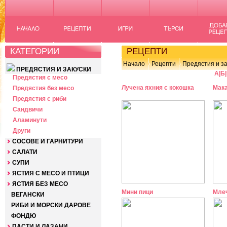
КАТЕГОРИИ
РЕЦЕПТИ
Начало
Рецепти
Предястия и за
ПРЕДЯСТИЯ И ЗАКУСКИ
А
|
Б
|
Предястия с месо
Лучена яхния с кокошка
Мака
Предястия без месо
Предястия с риби
Сандвичи
Аламинути
Други
СОСОВЕ И ГАРНИТУРИ
САЛАТИ
СУПИ
ЯСТИЯ С МЕСО И ПТИЦИ
ЯСТИЯ БЕЗ МЕСО
Мини пици
Млеч
ВЕГАНСКИ
РИБИ И МОРСКИ ДАРОВЕ
ФОНДЮ
ПАСТИ И ЛАЗАНИ