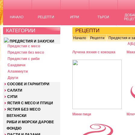
КАТЕГОРИИ
РЕЦЕПТИ
Начало
Рецепти
Предястия и за
ПРЕДЯСТИЯ И ЗАКУСКИ
А
|
Б
|
Предястия с месо
Лучена яхния с кокошка
Мака
Предястия без месо
Предястия с риби
Сандвичи
Аламинути
Други
СОСОВЕ И ГАРНИТУРИ
САЛАТИ
СУПИ
ЯСТИЯ С МЕСО И ПТИЦИ
ЯСТИЯ БЕЗ МЕСО
Мини пици
Млеч
ВЕГАНСКИ
РИБИ И МОРСКИ ДАРОВЕ
ФОНДЮ
ПАСТИ И ЛАЗАНИ