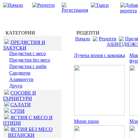
КАТЕГОРИИ
РЕЦЕПТИ
Начало
Рецепти
Предя
ПРЕДЯСТИЯ И
А
|
Б
|
В
|
Г
|
Д
|
Е
|
Ж
|
ЗАКУСКИ
Предястия с месо
Лучена яхния с кокошка
Мак
Предястия без месо
фур
Предястия с риби
Сандвичи
Аламинути
Други
СОСОВЕ И
ГАРНИТУРИ
САЛАТИ
СУПИ
ЯСТИЯ С МЕСО И
Мини пици
Мле
ПТИЦИ
ЯСТИЯ БЕЗ МЕСО
ВЕГАНСКИ