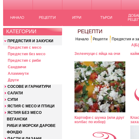
КАТЕГОРИИ
РЕЦЕПТИ
Начало
Рецепти
Предястия и за
ПРЕДЯСТИЯ И ЗАКУСКИ
А
|
Б
|
Предястия с месо
Зеленчуци с яйца на очи
кайм
Предястия без месо
Предястия с риби
Сандвичи
Аламинути
Други
СОСОВЕ И ГАРНИТУРИ
САЛАТИ
СУПИ
ЯСТИЯ С МЕСО И ПТИЦИ
ЯСТИЯ БЕЗ МЕСО
Картофи с шунка (или друг
Клас
ВЕГАНСКИ
колбас по избор)
заха
РИБИ И МОРСКИ ДАРОВЕ
ФОНДЮ
ПАСТИ И ЛАЗАНИ