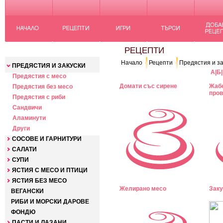
КАТЕГОРИИ
РЕЦЕПТИ
Начало
Рецепти
Предястия и за
ПРЕДЯСТИЯ И ЗАКУСКИ
А
|
Б
|
Предястия с месо
Домати със сирене
Жабе
Предястия без месо
пров
Предястия с риби
Сандвичи
Аламинути
Други
СОСОВЕ И ГАРНИТУРИ
САЛАТИ
СУПИ
ЯСТИЯ С МЕСО И ПТИЦИ
ЯСТИЯ БЕЗ МЕСО
Желирано месо
Заку
ВЕГАНСКИ
РИБИ И МОРСКИ ДАРОВЕ
ФОНДЮ
ПАСТИ И ЛАЗАНИ