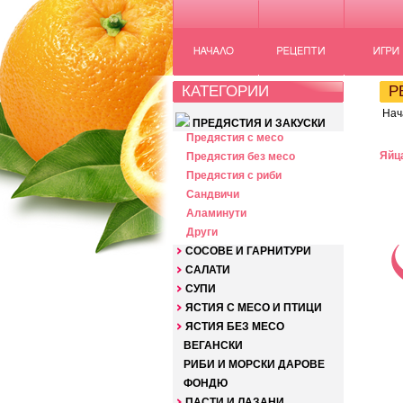
КАТЕГОРИИ
РЕ
Нач
ПРЕДЯСТИЯ И ЗАКУСКИ
Предястия с месо
Яйц
Предястия без месо
Предястия с риби
Сандвичи
Аламинути
Други
СОСОВЕ И ГАРНИТУРИ
САЛАТИ
СУПИ
ЯСТИЯ С МЕСО И ПТИЦИ
ЯСТИЯ БЕЗ МЕСО
ВЕГАНСКИ
РИБИ И МОРСКИ ДАРОВЕ
ФОНДЮ
ПАСТИ И ЛАЗАНИ