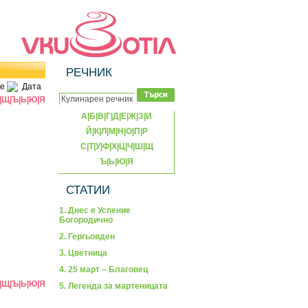
РЕЧНИК
е
Дата
|
Щ
|
Ъ
|
Ь
|
Ю
|
Я
А
|
Б
|
В
|
Г
|
Д
|
Е
|
Ж
|
З
|
И
Й
|
К
|
Л
|
М
|
Н
|
О
|
П
|
Р
С
|
Т
|
У
|
Ф
|
Х
|
Ц
|
Ч
|
Ш
|
Щ
Ъ
|
Ь
|
Ю
|
Я
СТАТИИ
1. Днес е Успение
Богородично
2. Гергьовден
3. Цветница
4. 25 март – Благовец
|
Щ
|
Ъ
|
Ь
|
Ю
|
Я
5. Легенда за мартеницата