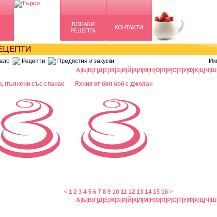
ЦЕПТИ
ало
Рецепти
Предястия и закуски
Им
А
|
Б
|
В
|
Г
|
Д
|
Е
|
Ж
|
З
|
И
|
Й
|
К
|
Л
|
М
|
Н
|
О
|
П
|
Р
|
С
|
Т
|
У
|
Ф
|
Х
|
Ц
|
Ч
|
Ш
а, пълнени със спанак
Яхния от бял боб с джолан
<
1
2
3
4
5
6
7
8
9
10
11
12
13
14
15
16
>
А
|
Б
|
В
|
Г
|
Д
|
Е
|
Ж
|
З
|
И
|
Й
|
К
|
Л
|
М
|
Н
|
О
|
П
|
Р
|
С
|
Т
|
У
|
Ф
|
Х
|
Ц
|
Ч
|
Ш