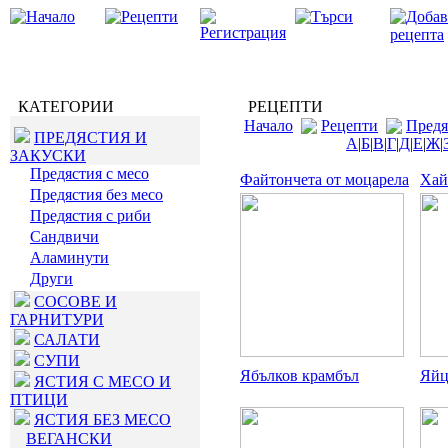
КАТЕГОРИИ
РЕЦЕПТИ
Начало
Рецепти
Предя
ПРЕДЯСТИЯ И
А
|
Б
|
В
|
Г
|
Д
|
Е
|
Ж
|
ЗАКУСКИ
Предястия с месо
Файтончета от моцарела
Хай
Предястия без месо
Предястия с риби
Сандвичи
Аламинути
Други
СОСОВЕ И
ГАРНИТУРИ
САЛАТИ
СУПИ
Ябълков крамбъл
Яйц
ЯСТИЯ С МЕСО И
ПТИЦИ
ЯСТИЯ БЕЗ МЕСО
ВЕГАНСКИ