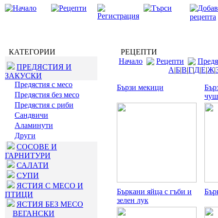
КАТЕГОРИИ
РЕЦЕПТИ
Начало
Рецепти
Предя
ПРЕДЯСТИЯ И
А
|
Б
|
В
|
Г
|
Д
|
Е
|
Ж
|
ЗАКУСКИ
Предястия с месо
Бързи мекици
Бър
Предястия без месо
чуш
Предястия с риби
Сандвичи
Аламинути
Други
СОСОВЕ И
ГАРНИТУРИ
САЛАТИ
СУПИ
ЯСТИЯ С МЕСО И
Бъркани яйца с гъби и
Бър
ПТИЦИ
зелен лук
ЯСТИЯ БЕЗ МЕСО
ВЕГАНСКИ