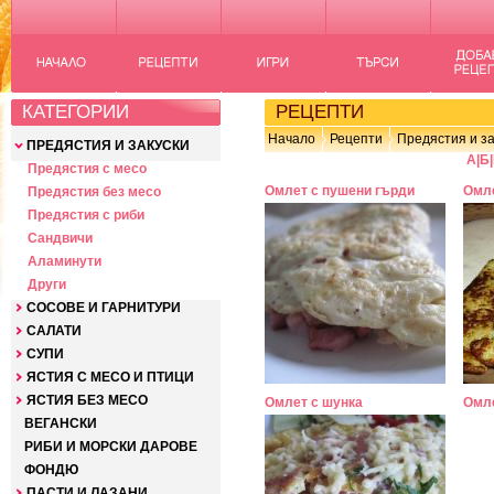
КАТЕГОРИИ
РЕЦЕПТИ
Начало
Рецепти
Предястия и за
ПРЕДЯСТИЯ И ЗАКУСКИ
А
|
Б
|
Предястия с месо
Омлет с пушени гърди
Омле
Предястия без месо
Предястия с риби
Сандвичи
Аламинути
Други
СОСОВЕ И ГАРНИТУРИ
САЛАТИ
СУПИ
ЯСТИЯ С МЕСО И ПТИЦИ
ЯСТИЯ БЕЗ МЕСО
Омлет с шунка
Омле
ВЕГАНСКИ
РИБИ И МОРСКИ ДАРОВЕ
ФОНДЮ
ПАСТИ И ЛАЗАНИ