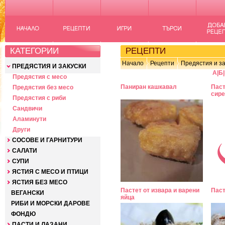
КАТЕГОРИИ
РЕЦЕПТИ
Начало
Рецепти
Предястия и за
ПРЕДЯСТИЯ И ЗАКУСКИ
А
|
Б
|
Предястия с месо
Паниран кашкавал
Паст
Предястия без месо
сире
Предястия с риби
Сандвичи
Аламинути
Други
СОСОВЕ И ГАРНИТУРИ
САЛАТИ
СУПИ
ЯСТИЯ С МЕСО И ПТИЦИ
ЯСТИЯ БЕЗ МЕСО
Пастет от извара и варени
Паст
ВЕГАНСКИ
яйца
РИБИ И МОРСКИ ДАРОВЕ
ФОНДЮ
ПАСТИ И ЛАЗАНИ