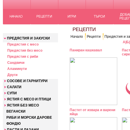
КАТЕГОРИИ
РЕЦЕПТИ
Начало
Рецепти
Предястия и за
ПРЕДЯСТИЯ И ЗАКУСКИ
А
|
Б
|
Предястия с месо
Паниран кашкавал
Паст
Предястия без месо
сире
Предястия с риби
Сандвичи
Аламинути
Други
СОСОВЕ И ГАРНИТУРИ
САЛАТИ
СУПИ
ЯСТИЯ С МЕСО И ПТИЦИ
ЯСТИЯ БЕЗ МЕСО
Пастет от извара и варени
Паст
ВЕГАНСКИ
яйца
РИБИ И МОРСКИ ДАРОВЕ
ФОНДЮ
ПАСТИ И ЛАЗАНИ