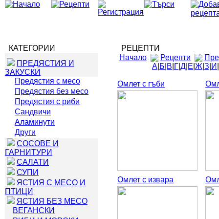
КАТЕГОРИИ
РЕЦЕПТИ
Начало
Рецепти
Пре
ПРЕДЯСТИЯ И
А
|
Б
|
В
|
Г
|
Д
|
Е
|
Ж
|
З
|
И
|
ЗАКУСКИ
Предястия с месо
Омлет с гъби
Омл
Предястия без месо
Предястия с риби
Сандвичи
Аламинути
Други
СОСОВЕ И
ГАРНИТУРИ
САЛАТИ
СУПИ
Омлет с извара
Омл
ЯСТИЯ С МЕСО И
ПТИЦИ
ЯСТИЯ БЕЗ МЕСО
ВЕГАНСКИ