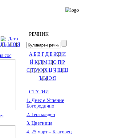
РЕЧНИК
Дата
Щ
|
Ъ
|
Ь
|
Ю
|
Я
А
|
Б
|
В
|
Г
|
Д
|
Е
|
Ж
|
З
|
И
ял сос
Й
|
К
|
Л
|
М
|
Н
|
О
|
П
|
Р
С
|
Т
|
У
|
Ф
|
Х
|
Ц
|
Ч
|
Ш
|
Щ
Ъ
|
Ь
|
Ю
|
Я
СТАТИИ
1. Днес е Успение
Богородично
2. Гергьовден
ет
3. Цветница
4. 25 март – Благовец