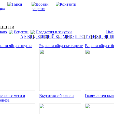
ЦЕПТИ
чало
Рецепти
Предястия и закуски
Име
А
|
Б
|
В
|
Г
|
Д
|
Е
|
Ж
|
З
|
И
|
Й
|
К
|
Л
|
М
|
Н
|
О
|
П
|
Р
|
С
|
Т
|
У
|
Ф
|
Х
|
Ц
|
Ч
|
Ш
|
кани яйца с шунка
Бъркани яйца със сирене
Варени яйца с б
егрет с месо и
Вкусотия с броколи
Голям летен омл
онеза