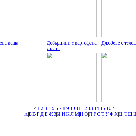
ена каша
Дебърцини с картофена
Джобове с теле
салата
<
1
2
3
4
5
6
7
8
9
10
11
12
13
14
15
16
>
А
|
Б
|
В
|
Г
|
Д
|
Е
|
Ж
|
З
|
И
|
Й
|
К
|
Л
|
М
|
Н
|
О
|
П
|
Р
|
С
|
Т
|
У
|
Ф
|
Х
|
Ц
|
Ч
|
Ш
|