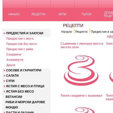
КАТЕГОРИИ
РЕЦЕПТИ
Начало
Рецепти
Предястия и за
ПРЕДЯСТИЯ И ЗАКУСКИ
А
|
Б
|
Предястия с месо
Сърмички с пилешко месо и
Топе
Предястия без месо
кисело зеле
Предястия с риби
Сандвичи
Аламинути
Други
СОСОВЕ И ГАРНИТУРИ
САЛАТИ
СУПИ
ЯСТИЯ С МЕСО И ПТИЦИ
ЯСТИЯ БЕЗ МЕСО
Топли сандвичи с кашкавал
Топл
ВЕГАНСКИ
каш
РИБИ И МОРСКИ ДАРОВЕ
ФОНДЮ
ПАСТИ И ЛАЗАНИ