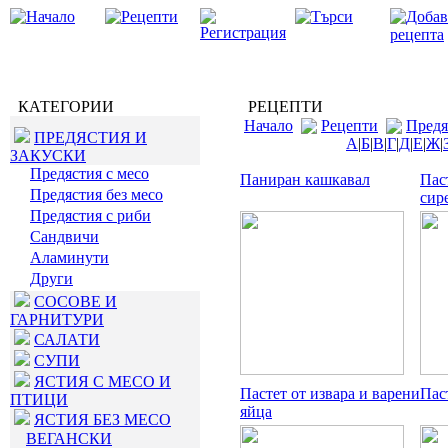
КАТЕГОРИИ
РЕЦЕПТИ
Начало
Рецепти
Предя
ПРЕДЯСТИЯ И
А
|
Б
|
В
|
Г
|
Д
|
Е
|
Ж
|
ЗАКУСКИ
Предястия с месо
Паниран кашкавал
Пас
Предястия без месо
сир
Предястия с риби
Сандвичи
Аламинути
Други
СОСОВЕ И
ГАРНИТУРИ
САЛАТИ
СУПИ
ЯСТИЯ С МЕСО И
Пастет от извара и варени
Пас
ПТИЦИ
яйца
ЯСТИЯ БЕЗ МЕСО
ВЕГАНСКИ